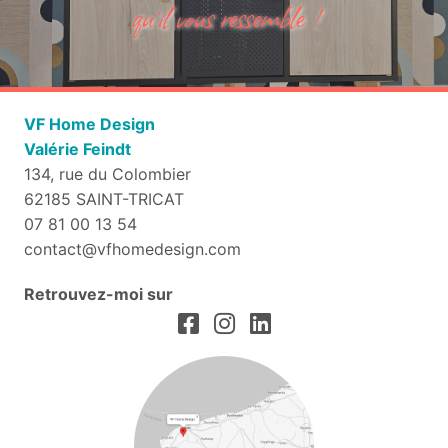
qu’il vous ressemble !
VF Home Design
Valérie Feindt
134, rue du Colombier
62185 SAINT-TRICAT
07 81 00 13 54
contact@vfhomedesign.com
Retrouvez-moi sur
Suivez-VF Home Design sur Faceb
SJe suis sur Instagram
Retrouvez VF Home Design